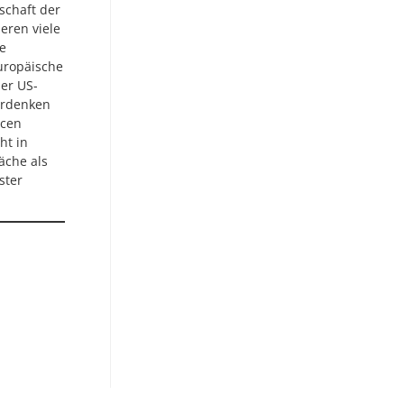
schaft der
eren viele
ge
europäische
der US-
erdenken
ncen
ht in
äche als
ster