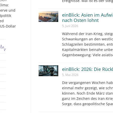
Ereignisse. Mal ist es der ste
lima:
serve und
einBlick: Asien im Aufw
politik
nach Osten lohnt
Fed
 US-Dollar
5. Juni 2026
Während der Iran-Krieg, steig
Schwankungen an den westlic
Schlagzeilen bestimmten, ent
Kapitalmärkten beinahe unbe
Gegenbewegung: Viele asiatis
einBlick: 2026: Die Rüc
5. Mai 2026
Die vergangenen Wochen hab
einmal mehr gezeigt, wie sch
können. Noch Ende März stan
ganz im Zeichen des Iran-Krie
Sorge, dass geopolitische S