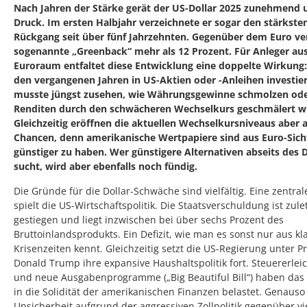
Nach Jahren der Stärke gerät der US-Dollar 2025 zunehmend 
Druck. Im ersten Halbjahr verzeichnete er sogar den stärkste
Rückgang seit über fünf Jahrzehnten. Gegenüber dem Euro ver
sogenannte „Greenback“ mehr als 12 Prozent. Für Anleger a
Euroraum entfaltet diese Entwicklung eine doppelte Wirkung:
den vergangenen Jahren in US-Aktien oder -Anleihen investier
musste jüngst zusehen, wie Währungsgewinne schmolzen od
Renditen durch den schwächeren Wechselkurs geschmälert w
Gleichzeitig eröffnen die aktuellen Wechselkursniveaus aber 
Chancen, denn amerikanische Wertpapiere sind aus Euro-Sich
günstiger zu haben. Wer günstigere Alternativen abseits des D
sucht, wird aber ebenfalls noch fündig.
Die Gründe für die Dollar-Schwäche sind vielfältig. Eine zentral
spielt die US-Wirtschaftspolitik. Die Staatsverschuldung ist zule
gestiegen und liegt inzwischen bei über sechs Prozent des
Bruttoinlandsprodukts. Ein Defizit, wie man es sonst nur aus kl
Krisenzeiten kennt. Gleichzeitig setzt die US-Regierung unter P
Donald Trump ihre expansive Haushaltspolitik fort. Steuererle
und neue Ausgabenprogramme („Big Beautiful Bill“) haben das
in die Solidität der amerikanischen Finanzen belastet. Genauso
Unsicherheit aufgrund der aggressiven Zollpolitik gegenüber vi