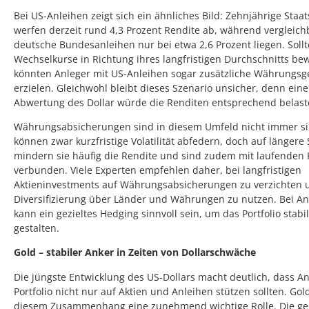
Bei US-Anleihen zeigt sich ein ähnliches Bild: Zehnjährige Staa
werfen derzeit rund 4,3 Prozent Rendite ab, während vergleich
deutsche Bundesanleihen nur bei etwa 2,6 Prozent liegen. Sollt
Wechselkurse in Richtung ihres langfristigen Durchschnitts be
könnten Anleger mit US-Anleihen sogar zusätzliche Währungs
erzielen. Gleichwohl bleibt dieses Szenario unsicher, denn eine
Abwertung des Dollar würde die Renditen entsprechend belast
Währungsabsicherungen sind in diesem Umfeld nicht immer sin
können zwar kurzfristige Volatilität abfedern, doch auf längere 
mindern sie häufig die Rendite und sind zudem mit laufenden
verbunden. Viele Experten empfehlen daher, bei langfristigen
Aktieninvestments auf Währungsabsicherungen zu verzichten 
Diversifizierung über Länder und Währungen zu nutzen. Bei An
kann ein gezieltes Hedging sinnvoll sein, um das Portfolio stabi
gestalten.
Gold – stabiler Anker in Zeiten von Dollarschwäche
Die jüngste Entwicklung des US-Dollars macht deutlich, dass An
Portfolio nicht nur auf Aktien und Anleihen stützen sollten. Gold
diesem Zusammenhang eine zunehmend wichtige Rolle. Die ge