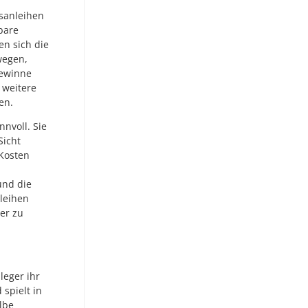
tsanleihen
bare
en sich die
wegen,
gewinne
 weitere
en.
nvoll. Sie
Sicht
 Kosten
und die
leihen
ler zu
leger ihr
 spielt in
lbe