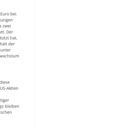
Euro bei.
kungen
a zwei
et. Der
ützt hat,
hält der
 unter
tswachstum
 diese
n US-Aktien
tiger
ngs bleiben
ischen