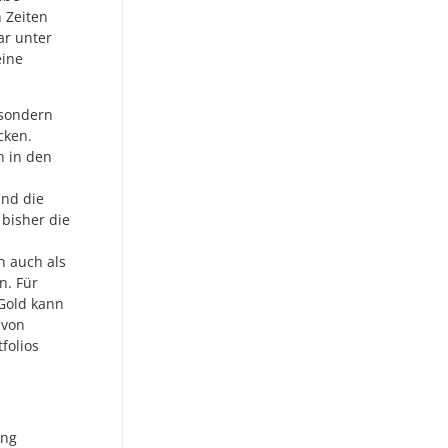
n Zeiten
ar unter
eine
 sondern
cken.
n in den
und die
 bisher die
n auch als
n. Für
Gold kann
 von
folios
ung