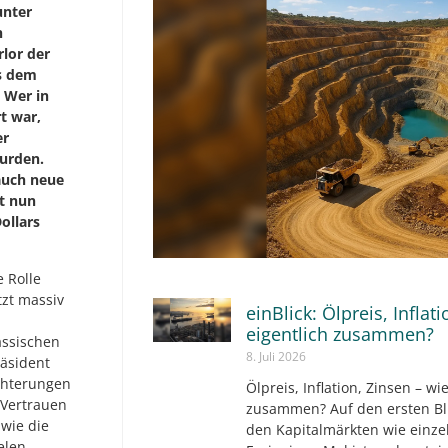
unter
n
lor der
us dem
 Wer in
t war,
er
urden.
auch neue
t nun
ollars
e Rolle
tzt massiv
einBlick: Ölpreis, Inflat
eigentlich zusammen?
assischen
8. Juli 2026
räsident
ichterungen
Ölpreis, Inflation, Zinsen – wi
 Vertrauen
zusammen? Auf den ersten Bli
 wie die
den Kapitalmärkten wie einz
elen