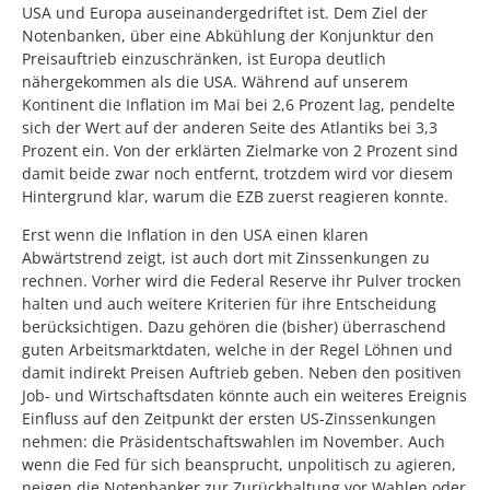
USA und Europa auseinandergedriftet ist. Dem Ziel der
Notenbanken, über eine Abkühlung der Konjunktur den
Preisauftrieb einzuschränken, ist Europa deutlich
nähergekommen als die USA. Während auf unserem
Kontinent die Inflation im Mai bei 2,6 Prozent lag, pendelte
sich der Wert auf der anderen Seite des Atlantiks bei 3,3
Prozent ein. Von der erklärten Zielmarke von 2 Prozent sind
damit beide zwar noch entfernt, trotzdem wird vor diesem
Hintergrund klar, warum die EZB zuerst reagieren konnte.
Erst wenn die Inflation in den USA einen klaren
Abwärtstrend zeigt, ist auch dort mit Zinssenkungen zu
rechnen. Vorher wird die Federal Reserve ihr Pulver trocken
halten und auch weitere Kriterien für ihre Entscheidung
berücksichtigen. Dazu gehören die (bisher) überraschend
guten Arbeitsmarktdaten, welche in der Regel Löhnen und
damit indirekt Preisen Auftrieb geben. Neben den positiven
Job- und Wirtschaftsdaten könnte auch ein weiteres Ereignis
Einfluss auf den Zeitpunkt der ersten US-Zinssenkungen
nehmen: die Präsidentschaftswahlen im November. Auch
wenn die Fed für sich beansprucht, unpolitisch zu agieren,
neigen die Notenbanker zur Zurückhaltung vor Wahlen oder