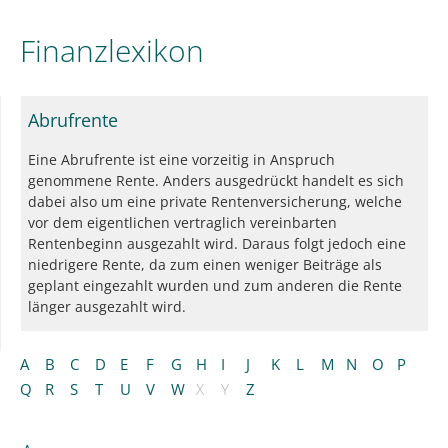
Finanzlexikon
Abrufrente
Eine Abrufrente ist eine vorzeitig in Anspruch
genommene Rente. Anders ausgedrückt handelt es sich
dabei also um eine private Rentenversicherung, welche
vor dem eigentlichen vertraglich vereinbarten
Rentenbeginn ausgezahlt wird. Daraus folgt jedoch eine
niedrigere Rente, da zum einen weniger Beiträge als
geplant eingezahlt wurden und zum anderen die Rente
länger ausgezahlt wird.
A
B
C
D
E
F
G
H
I
J
K
L
M
N
O
P
Q
R
S
T
U
V
W
X
Y
Z