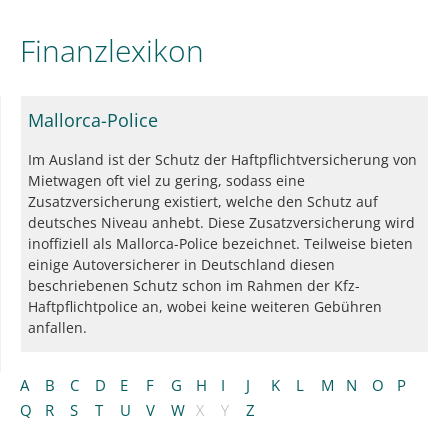
Finanzlexikon
Mallorca-Police
Im Ausland ist der Schutz der Haftpflichtversicherung von
Mietwagen oft viel zu gering, sodass eine
Zusatzversicherung existiert, welche den Schutz auf
deutsches Niveau anhebt. Diese Zusatzversicherung wird
inoffiziell als Mallorca-Police bezeichnet. Teilweise bieten
einige Autoversicherer in Deutschland diesen
beschriebenen Schutz schon im Rahmen der Kfz-
Haftpflichtpolice an, wobei keine weiteren Gebühren
anfallen.
A
B
C
D
E
F
G
H
I
J
K
L
M
N
O
P
Q
R
S
T
U
V
W
X
Y
Z