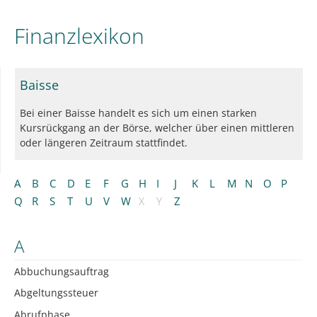
Finanzlexikon
Baisse
Bei einer Baisse handelt es sich um einen starken
Kursrückgang an der Börse, welcher über einen mittleren
oder längeren Zeitraum stattfindet.
A
B
C
D
E
F
G
H
I
J
K
L
M
N
O
P
Q
R
S
T
U
V
W
X
Y
Z
A
Abbuchungsauftrag
Abgeltungssteuer
Abrufphase