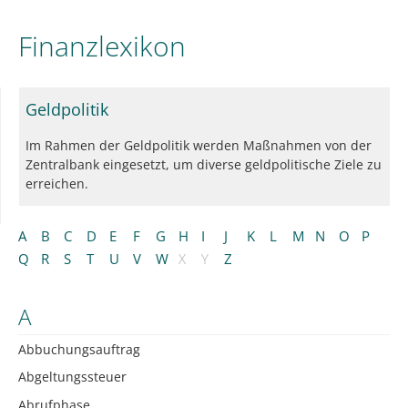
Finanzlexikon
Geldpolitik
Im Rahmen der Geldpolitik werden Maßnahmen von der
Zentralbank eingesetzt, um diverse geldpolitische Ziele zu
erreichen.
A
B
C
D
E
F
G
H
I
J
K
L
M
N
O
P
Q
R
S
T
U
V
W
X
Y
Z
A
Abbuchungsauftrag
Abgeltungssteuer
Abrufphase