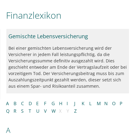
Finanzlexikon
Gemischte Lebensversicherung
Bei einer gemischten Lebensversicherung wird der
Versicherer in jedem Fall leistungspflichtig, da die
Versicherungssumme definitiv ausgezahlt wird. Dies
geschieht entweder am Ende der Vertragslaufzeit oder bei
vorzeitigem Tod. Der Versicherungsbeitrag muss bis zum
Auszahlungszeitpunkt gezahlt werden, dieser setzt sich
aus einem Spar- und Risikoanteil zusammen.
A
B
C
D
E
F
G
H
I
J
K
L
M
N
O
P
Q
R
S
T
U
V
W
X
Y
Z
A