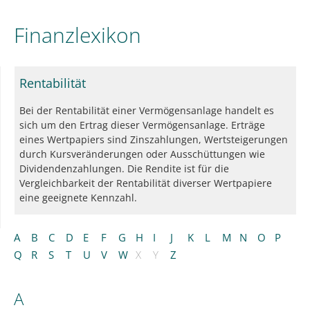
Finanzlexikon
Rentabilität
Bei der Rentabilität einer Vermögensanlage handelt es
sich um den Ertrag dieser Vermögensanlage. Erträge
eines Wertpapiers sind Zinszahlungen, Wertsteigerungen
durch Kursveränderungen oder Ausschüttungen wie
Dividendenzahlungen. Die Rendite ist für die
Vergleichbarkeit der Rentabilität diverser Wertpapiere
eine geeignete Kennzahl.
A
B
C
D
E
F
G
H
I
J
K
L
M
N
O
P
Q
R
S
T
U
V
W
X
Y
Z
A