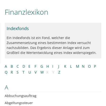
Finanzlexikon
Indexfonds
Ein Indexfonds ist ein Fond, welcher die
Zusammensetzung eines bestimmten Index versucht
nachzubilden. Das Ergebnis dieser Anlage wird zum
Großteil die Wertentwicklung eines Index widerspiegeln.
A
B
C
D
E
F
G
H
I
J
K
L
M
N
O
P
Q
R
S
T
U
V
W
X
Y
Z
A
Abbuchungsauftrag
Abgeltungssteuer