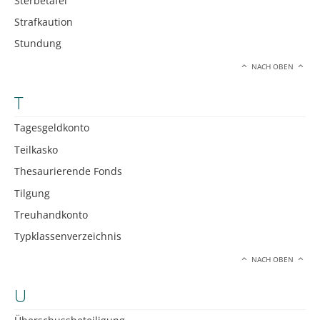
Sterbetafel
Strafkaution
Stundung
NACH OBEN
T
Tagesgeldkonto
Teilkasko
Thesaurierende Fonds
Tilgung
Treuhandkonto
Typklassenverzeichnis
NACH OBEN
U