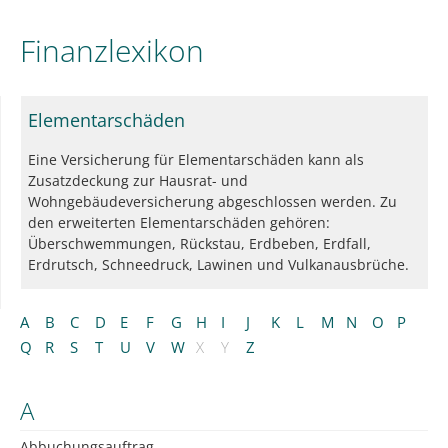
Finanzlexikon
Elementarschäden
Eine Versicherung für Elementarschäden kann als
Zusatzdeckung zur Hausrat- und
Wohngebäudeversicherung abgeschlossen werden. Zu
den erweiterten Elementarschäden gehören:
Überschwemmungen, Rückstau, Erdbeben, Erdfall,
Erdrutsch, Schneedruck, Lawinen und Vulkanausbrüche.
A
B
C
D
E
F
G
H
I
J
K
L
M
N
O
P
Q
R
S
T
U
V
W
X
Y
Z
A
Abbuchungsauftrag