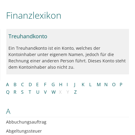
Finanzlexikon
Treuhandkonto
Ein Treuhandkonto ist ein Konto, welches der
Kontoinhaber unter eigenem Namen, jedoch für die
Rechnung einer anderen Person führt. Dieses Konto steht
dem Kontoinhaber also nicht zu.
A
B
C
D
E
F
G
H
I
J
K
L
M
N
O
P
Q
R
S
T
U
V
W
X
Y
Z
A
Abbuchungsauftrag
Abgeltungssteuer