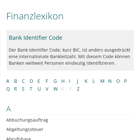
Finanzlexikon
Bank Identifier Code
Der Bank Identifier Code, kurz BIC, ist anders ausgedrückt
eine internationale Bankleitzahl. Mit diesem Code können
Banken weltweit Personen eindeutig identifizieren.
A
B
C
D
E
F
G
H
I
J
K
L
M
N
O
P
Q
R
S
T
U
V
W
X
Y
Z
A
Abbuchungsauftrag
Abgeltungssteuer
Abrufphase