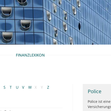
FINANZLEXIKON
S
T
U
V
W
X
Y
Z
Police
Police ist ei
Versicherungs