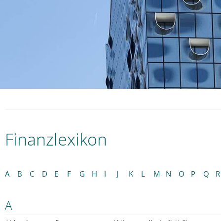
Finanzlexikon
A
B
C
D
E
F
G
H
I
J
K
L
M
N
O
P
Q
R
A