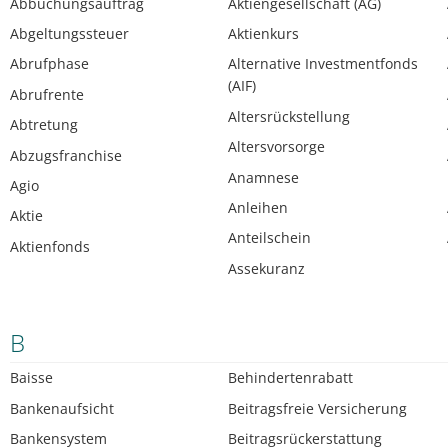
Abbuchungsauftrag
Aktiengesellschaft (AG)
Abgeltungssteuer
Aktienkurs
Abrufphase
Alternative Investmentfonds
(AIF)
Abrufrente
Altersrückstellung
Abtretung
Altersvorsorge
Abzugsfranchise
Anamnese
Agio
Anleihen
Aktie
Anteilschein
Aktienfonds
Assekuranz
B
Baisse
Behindertenrabatt
Bankenaufsicht
Beitragsfreie Versicherung
Bankensystem
Beitragsrückerstattung