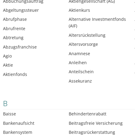
Abbuchungsauftrag
Aktiengesellschaft (AG)
Abgeltungssteuer
Aktienkurs
Abrufphase
Alternative Investmentfonds
(AIF)
Abrufrente
Altersrückstellung
Abtretung
Altersvorsorge
Abzugsfranchise
Anamnese
Agio
Anleihen
Aktie
Anteilschein
Aktienfonds
Assekuranz
B
Baisse
Behindertenrabatt
Bankenaufsicht
Beitragsfreie Versicherung
Bankensystem
Beitragsrückerstattung