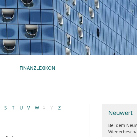
FINANZLEXIKON
S
T
U
V
W
X
Y
Z
Neuwert
Bei dem Neuw
Wiederbescha