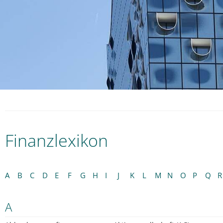
Finanzlexikon
A
B
C
D
E
F
G
H
I
J
K
L
M
N
O
P
Q
R
A